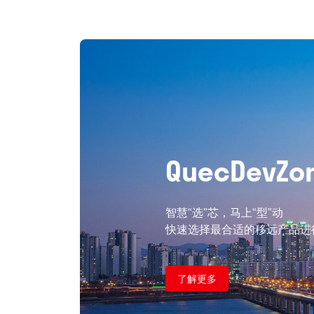
QuecDevZo
智慧“选”芯，马上“型”动

快速选择最合适的移远产品进
了解更多