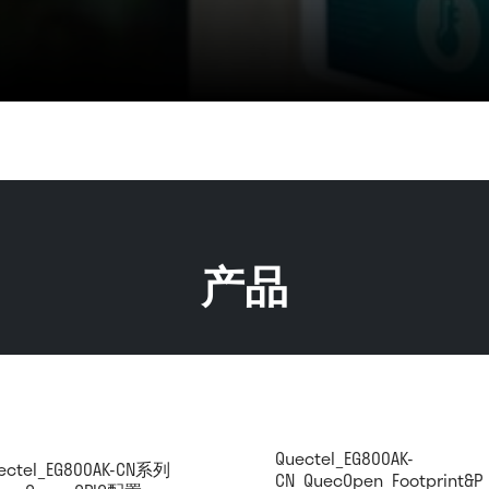
产品
Quectel_EG800AK-
ectel_EG800AK-CN系列
CN_QuecOpen_Footprint&P