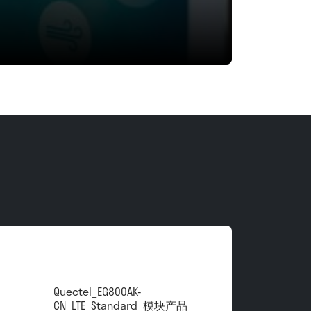
Quectel_EG800AK-
CN_LTE_Standard_模块产品