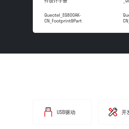
件设计手册
_Q
Quectel_EG800AK-
Qu
CN_Footprint&Part
CN
USB驱动
开