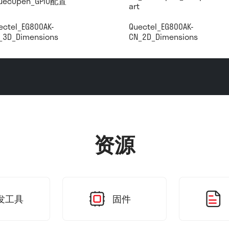
uecOpen_GPIO配置
art
ectel_EG800AK-
Quectel_EG800AK-
_3D_Dimensions
CN_2D_Dimensions
资源
发工具
固件