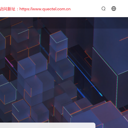
https://www.quectel.com.cn
言：
简
体
中
文