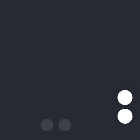
联系我们
议
销售支持: sales@quectel.com
策
技术支持: support@quectel.com
招聘: career@quectel.com
们
媒体联系: media@quectel.com
其他咨询: info@quectel.com
QuecDevZone
官方公众号
公众号