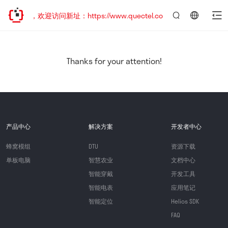
已迁移，欢迎访问新址：https://www.quectel.com.cn
言：
简
体
中
Thanks for your attention!
文
产品中心
解决方案
开发者中心
蜂窝模组
DTU
资源下载
单板电脑
智慧农业
文档中心
智能穿戴
开发工具
智能电表
应用笔记
智能定位
Helios SDK
FAQ