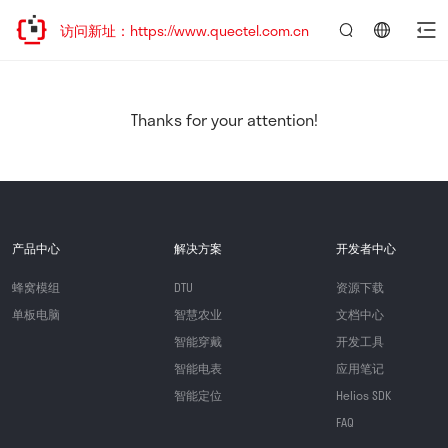
欢迎访问新址：https://www.quectel.com.cn
言：
简
体
中
Thanks for your attention!
文
产品中心
解决方案
开发者中心
蜂窝模组
DTU
资源下载
单板电脑
智慧农业
文档中心
智能穿戴
开发工具
智能电表
应用笔记
智能定位
Helios SDK
FAQ