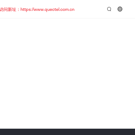
https://www.quectel.com.cn
言：
简
体
中
文