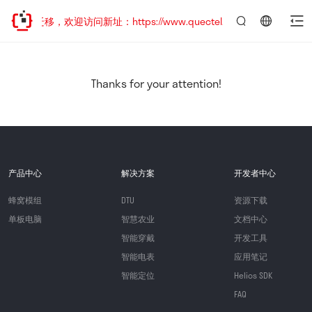
地址已迁移，欢迎访问新址：https://www.quectel.com.cn
言：
简
体
中
Thanks for your attention!
文
产品中心
解决方案
开发者中心
蜂窝模组
DTU
资源下载
单板电脑
智慧农业
文档中心
智能穿戴
开发工具
智能电表
应用笔记
智能定位
Helios SDK
FAQ