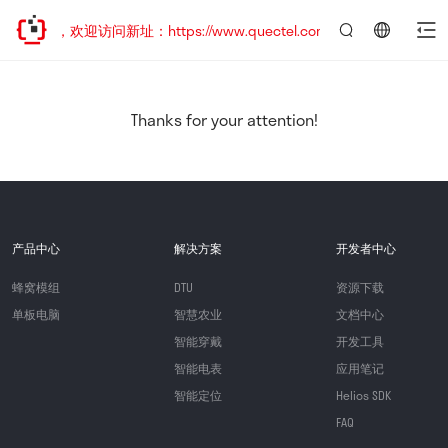
已迁移，欢迎访问新址：https://www.quectel.com.cn
言：
简
体
中
Thanks for your attention!
文
产品中心
解决方案
开发者中心
蜂窝模组
DTU
资源下载
单板电脑
智慧农业
文档中心
智能穿戴
开发工具
智能电表
应用笔记
智能定位
Helios SDK
FAQ