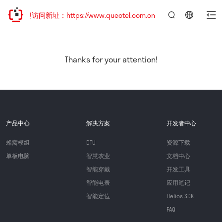
欢迎访问新址：https://www.quectel.com.cn
言：
简
体
中
Thanks for your attention!
文
产品中心
解决方案
开发者中心
蜂窝模组
DTU
资源下载
单板电脑
智慧农业
文档中心
智能穿戴
开发工具
智能电表
应用笔记
智能定位
Helios SDK
FAQ