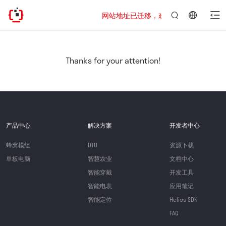
网站地址已迁移，欢迎访问新址：https://www
言：
简
体
中
Thanks for your attention!
文
产品中心
解决方案
开发者中心
蜂窝模组
DTU
资源下载
单板电脑
智慧农业
文档中心
智能穿戴
开发工具
智能电表
应用笔记
智能定位
Helios SDK
FAQ