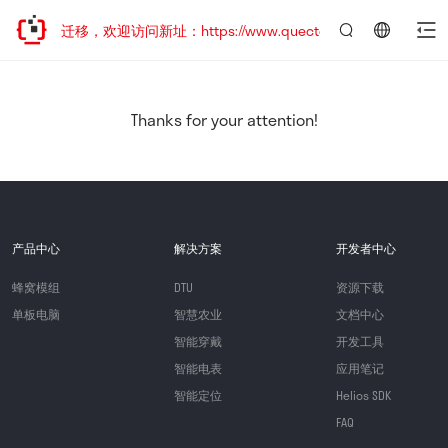
站地址已迁移，欢迎访问新址：https://www.quectel.com.cn
言：
简
体
中
Thanks for your attention!
文
产品中心
解决方案
开发者中心
蜂窝模组
DTU
资源下载
单板电脑
智慧农业
文档中心
智能穿戴
开发工具
智能电表
应用笔记
智能定位
Helios SDK
FAQ