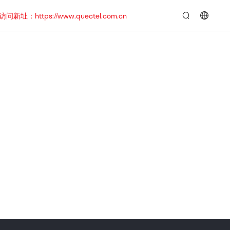
https://www.quectel.com.cn
言：
简
体
中
文