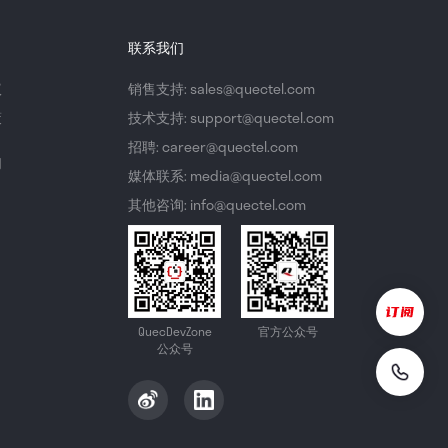
联系我们
议
销售支持: sales@quectel.com
策
技术支持: support@quectel.com
招聘: career@quectel.com
们
媒体联系: media@quectel.com
其他咨询: info@quectel.com
QuecDevZone
官方公众号
公众号