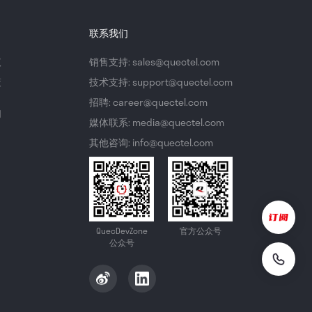
联系我们
议
销售支持: sales@quectel.com
策
技术支持: support@quectel.com
招聘: career@quectel.com
们
媒体联系: media@quectel.com
其他咨询: info@quectel.com
QuecDevZone
官方公众号
公众号