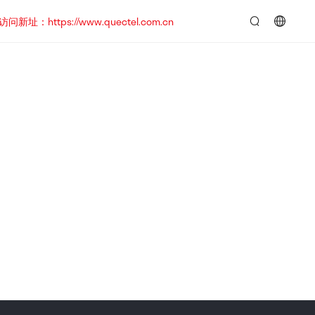
https://www.quectel.com.cn
言：
简
体
中
文