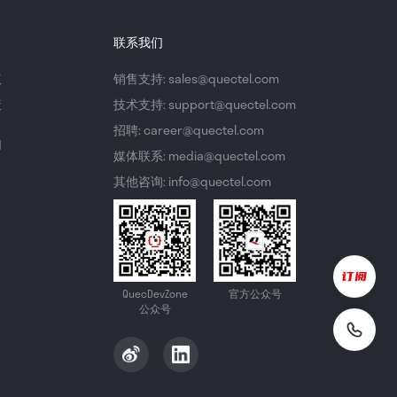
联系我们
议
销售支持: sales@quectel.com
策
技术支持: support@quectel.com
招聘: career@quectel.com
们
媒体联系: media@quectel.com
其他咨询: info@quectel.com
QuecDevZone
官方公众号
公众号