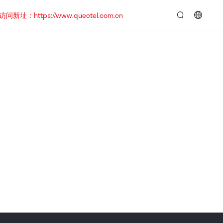
https://www.quectel.com.cn
言：
简
体
中
文