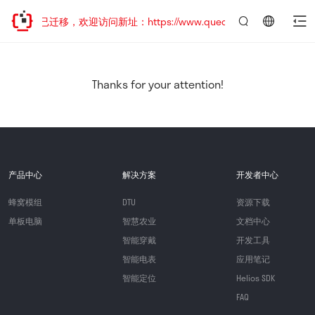
网站地址已迁移，欢迎访问新址：https://www.quectel.com.cn
言：
简
体
中
Thanks for your attention!
文
产品中心
解决方案
开发者中心
蜂窝模组
DTU
资源下载
单板电脑
智慧农业
文档中心
智能穿戴
开发工具
智能电表
应用笔记
智能定位
Helios SDK
FAQ