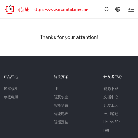
问新址：https://www.quectel.com.cn
言：
简
体
中
Thanks for your attention!
文
产品中心
解决方案
开发者中心
蜂窝模组
DTU
资源下载
单板电脑
智慧农业
文档中心
智能穿戴
开发工具
智能电表
应用笔记
智能定位
Helios SDK
FAQ