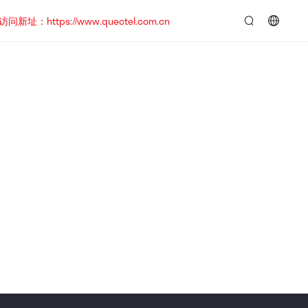
https://www.quectel.com.cn
言：
简
体
中
文