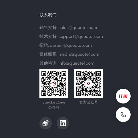
联系我们
议
销售支持: sales@quectel.com
策
技术支持: support@quectel.com
招聘: career@quectel.com
们
媒体联系: media@quectel.com
其他咨询: info@quectel.com
QuecDevZone
官方公众号
公众号