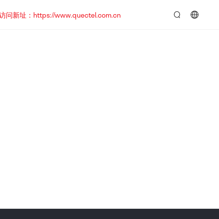
https://www.quectel.com.cn
言：
简
体
中
文