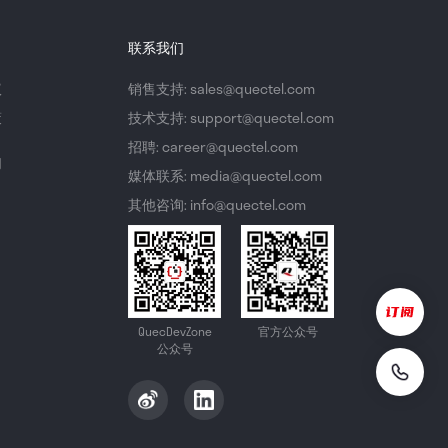
联系我们
议
销售支持: sales@quectel.com
策
技术支持: support@quectel.com
招聘: career@quectel.com
们
媒体联系: media@quectel.com
其他咨询: info@quectel.com
QuecDevZone
官方公众号
公众号