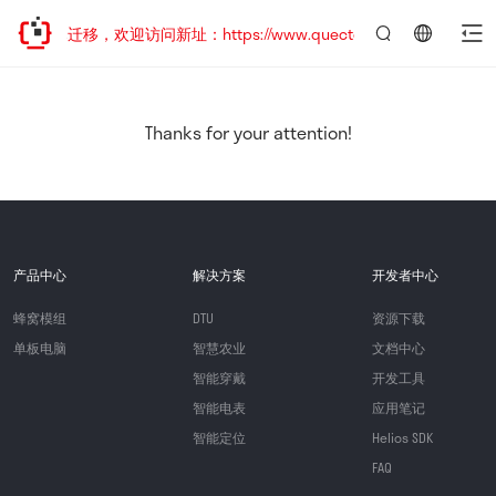
站地址已迁移，欢迎访问新址：https://www.quectel.com.cn
言：
简
体
中
Thanks for your attention!
文
产品中心
解决方案
开发者中心
蜂窝模组
DTU
资源下载
单板电脑
智慧农业
文档中心
智能穿戴
开发工具
智能电表
应用笔记
智能定位
Helios SDK
FAQ