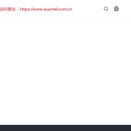
https://www.quectel.com.cn
言：
简
体
中
文