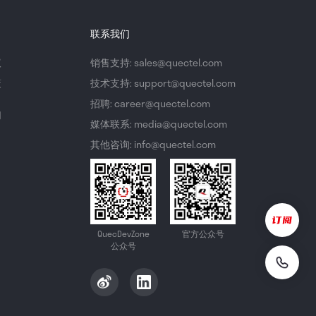
联系我们
议
销售支持: sales@quectel.com
策
技术支持: support@quectel.com
招聘: career@quectel.com
们
媒体联系: media@quectel.com
其他咨询: info@quectel.com
QuecDevZone
官方公众号
公众号