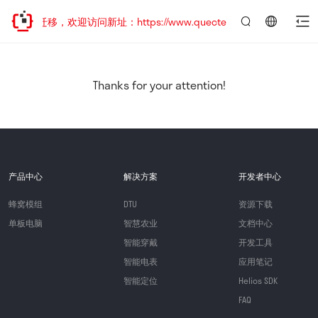
地址已迁移，欢迎访问新址：https://www.quectel.com.cn
言：
简
体
中
Thanks for your attention!
文
产品中心
解决方案
开发者中心
蜂窝模组
DTU
资源下载
单板电脑
智慧农业
文档中心
智能穿戴
开发工具
智能电表
应用笔记
智能定位
Helios SDK
FAQ