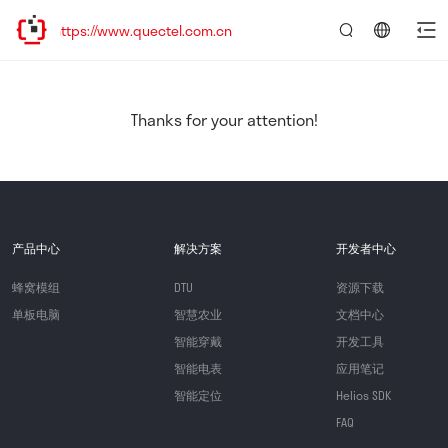
ttps://www.quectel.com.cn
言：
简
体
中
Thanks for your attention!
文
产品中心
解决方案
开发者中心
蜂窝模组
DTU
资源下载
单板电脑
智慧农业
文档中心
智能穿戴
开发工具
智能电表
应用笔记
智能定位
Helios SDK
FAQ