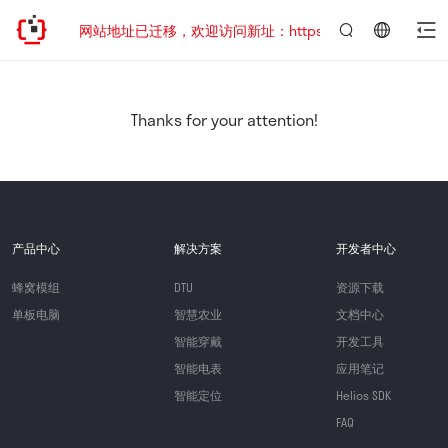
网站地址已迁移，欢迎访问新址：https://www.quectel.com.
言：
简
体
中
Thanks for your attention!
文
产品中心
解决方案
开发者中心
蜂窝模组
DTU
资源下载
单板电脑
智慧农业
文档中心
智能穿戴
开发工具
智能电表
应用笔记
智能定位
Helios SDK
FAQ