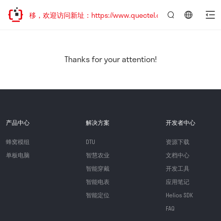
址已迁移，欢迎访问新址：https://www.quectel.com.cn
言：
简
体
中
Thanks for your attention!
文
产品中心
解决方案
开发者中心
蜂窝模组
DTU
资源下载
单板电脑
智慧农业
文档中心
智能穿戴
开发工具
智能电表
应用笔记
智能定位
Helios SDK
FAQ