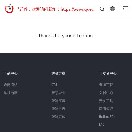
网站地址已迁移，欢迎访问新址：https://www.quectel.com.cn
言：
简
体
中
Thanks for your attention!
文
产品中心
解决方案
开发者中心
蜂窝模组
DTU
资源下载
单板电脑
智慧农业
文档中心
智能穿戴
开发工具
智能电表
应用笔记
智能定位
Helios SDK
FAQ