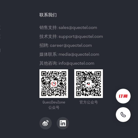
联系我们
议
销售支持: sales@quectel.com
策
技术支持: support@quectel.com
招聘: career@quectel.com
们
媒体联系: media@quectel.com
其他咨询: info@quectel.com
QuecDevZone
官方公众号
公众号