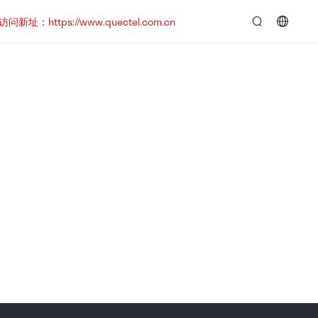
https://www.quectel.com.cn
言：
简
体
中
文