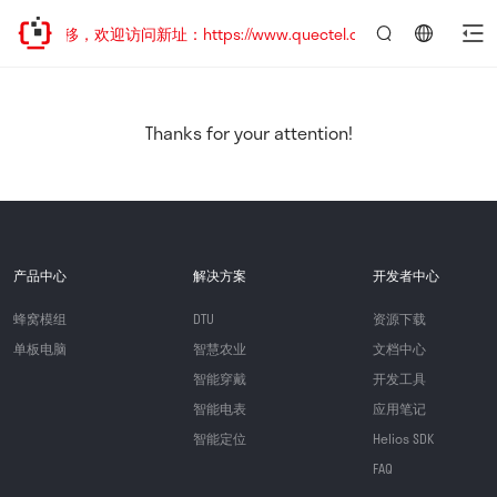
址已迁移，欢迎访问新址：https://www.quectel.com.cn
言：
简
体
中
Thanks for your attention!
文
产品中心
解决方案
开发者中心
蜂窝模组
DTU
资源下载
单板电脑
智慧农业
文档中心
智能穿戴
开发工具
智能电表
应用笔记
智能定位
Helios SDK
FAQ