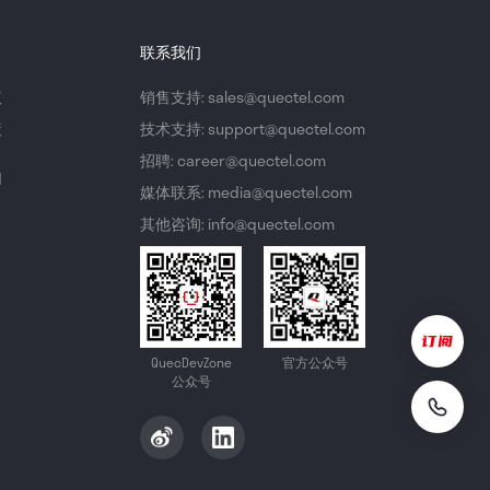
联系我们
议
销售支持: sales@quectel.com
策
技术支持: support@quectel.com
招聘: career@quectel.com
们
媒体联系: media@quectel.com
其他咨询: info@quectel.com
QuecDevZone
官方公众号
公众号