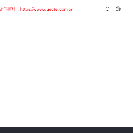
https://www.quectel.com.cn
言：
简
体
中
文