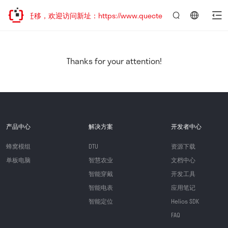
地址已迁移，欢迎访问新址：https://www.quectel.com.cn
言：
简
体
中
Thanks for your attention!
文
产品中心
解决方案
开发者中心
蜂窝模组
DTU
资源下载
单板电脑
智慧农业
文档中心
智能穿戴
开发工具
智能电表
应用笔记
智能定位
Helios SDK
FAQ