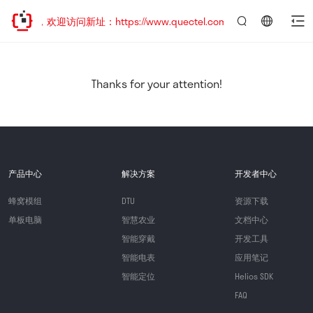
迁移，欢迎访问新址：https://www.quectel.com.cn
言：
简
体
中
Thanks for your attention!
文
产品中心
解决方案
开发者中心
蜂窝模组
DTU
资源下载
单板电脑
智慧农业
文档中心
智能穿戴
开发工具
智能电表
应用笔记
智能定位
Helios SDK
FAQ