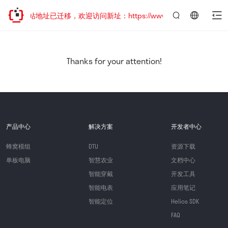
网站地址已迁移，欢迎访问新址：https://www.quectel.com.cn
言：
简
体
中
Thanks for your attention!
文
产品中心
解决方案
开发者中心
蜂窝模组
DTU
资源下载
单板电脑
智慧农业
文档中心
智能穿戴
开发工具
智能电表
应用笔记
智能定位
Helios SDK
FAQ