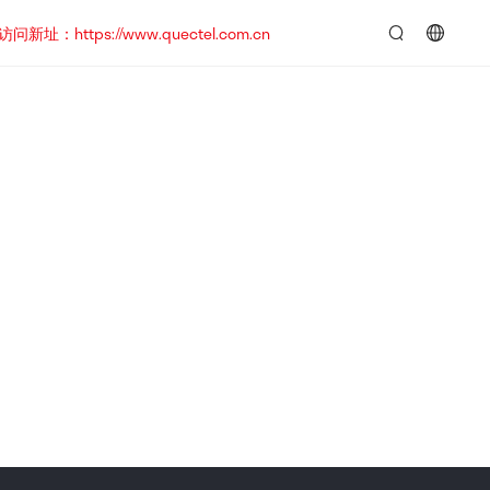
https://www.quectel.com.cn
言：
简
体
中
文