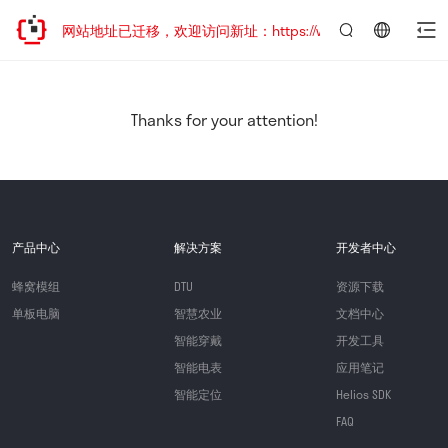
网站地址已迁移，欢迎访问新址：https://www.quectel.com.cn
言：
简
体
中
Thanks for your attention!
文
产品中心
解决方案
开发者中心
蜂窝模组
DTU
资源下载
单板电脑
智慧农业
文档中心
智能穿戴
开发工具
智能电表
应用笔记
智能定位
Helios SDK
FAQ