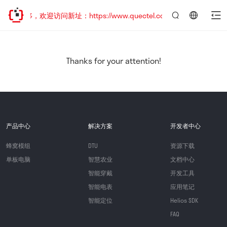
址已迁移，欢迎访问新址：https://www.quectel.com.cn
言：
简
体
中
Thanks for your attention!
文
产品中心
解决方案
开发者中心
蜂窝模组
DTU
资源下载
单板电脑
智慧农业
文档中心
智能穿戴
开发工具
智能电表
应用笔记
智能定位
Helios SDK
FAQ