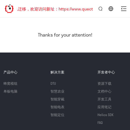
站地址已迁移，欢迎访问新址：https://www.quectel.com.cn
言：
简
体
中
Thanks for your attention!
文
产品中心
解决方案
开发者中心
蜂窝模组
DTU
资源下载
单板电脑
智慧农业
文档中心
智能穿戴
开发工具
智能电表
应用笔记
智能定位
Helios SDK
FAQ