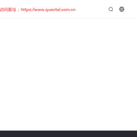
https://www.quectel.com.cn
言：
简
体
中
文