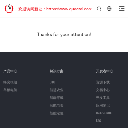
迁移，欢迎访问新址：https://www.quectel.com.cn
言：
简
体
中
Thanks for your attention!
文
产品中心
解决方案
开发者中心
蜂窝模组
DTU
资源下载
单板电脑
智慧农业
文档中心
智能穿戴
开发工具
智能电表
应用笔记
智能定位
Helios SDK
FAQ