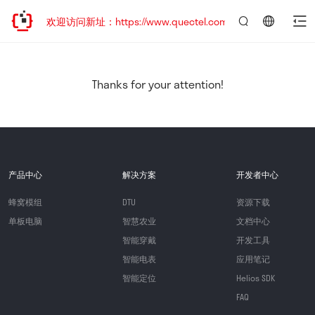
迁移，欢迎访问新址：https://www.quectel.com.cn
言：
简
体
中
Thanks for your attention!
文
产品中心
解决方案
开发者中心
蜂窝模组
DTU
资源下载
单板电脑
智慧农业
文档中心
智能穿戴
开发工具
智能电表
应用笔记
智能定位
Helios SDK
FAQ