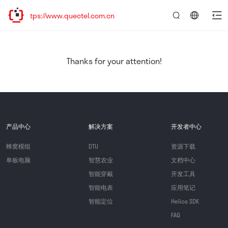
tps://www.quectel.com.cn
言：
简
体
中
Thanks for your attention!
文
产品中心
解决方案
开发者中心
蜂窝模组
DTU
资源下载
单板电脑
智慧农业
文档中心
智能穿戴
开发工具
智能电表
应用笔记
智能定位
Helios SDK
FAQ