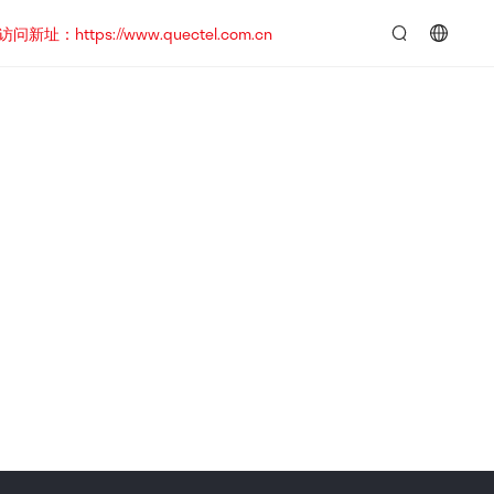
https://www.quectel.com.cn
言：
简
体
中
文