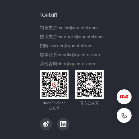
联系我们
议
销售支持: sales@quectel.com
策
技术支持: support@quectel.com
招聘: career@quectel.com
们
媒体联系: media@quectel.com
其他咨询: info@quectel.com
QuecDevZone
官方公众号
公众号