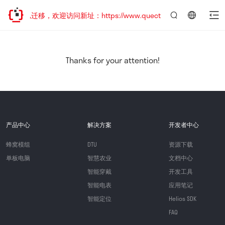
站地址已迁移，欢迎访问新址：https://www.quectel.com.cn
言：
简
体
中
Thanks for your attention!
文
产品中心
解决方案
开发者中心
蜂窝模组
DTU
资源下载
单板电脑
智慧农业
文档中心
智能穿戴
开发工具
智能电表
应用笔记
智能定位
Helios SDK
FAQ