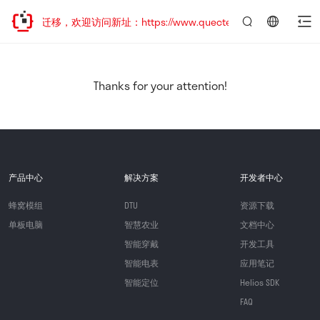
站地址已迁移，欢迎访问新址：https://www.quectel.com.cn
言：
简
体
中
Thanks for your attention!
文
产品中心
解决方案
开发者中心
蜂窝模组
DTU
资源下载
单板电脑
智慧农业
文档中心
智能穿戴
开发工具
智能电表
应用笔记
智能定位
Helios SDK
FAQ