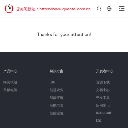
，欢迎访问新址：https://www.quectel.com.cn
言：
简
体
中
Thanks for your attention!
文
产品中心
解决方案
开发者中心
蜂窝模组
DTU
资源下载
单板电脑
智慧农业
文档中心
智能穿戴
开发工具
智能电表
应用笔记
智能定位
Helios SDK
FAQ