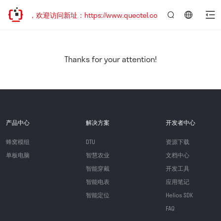
已迁移，欢迎访问新址：https://www.quectel.com.cn
言：
简
体
中
Thanks for your attention!
文
产品中心
解决方案
开发者中心
蜂窝模组
DTU
资源下载
单板电脑
智慧农业
文档中心
智能穿戴
开发工具
智能电表
应用笔记
智能定位
Helios SDK
FAQ