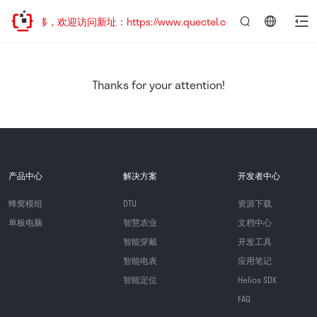
址已迁移，欢迎访问新址：https://www.quectel.com.cn
言：
简
体
中
Thanks for your attention!
文
产品中心
解决方案
开发者中心
蜂窝模组
DTU
资源下载
单板电脑
智慧农业
文档中心
智能穿戴
开发工具
智能电表
应用笔记
智能定位
Helios SDK
FAQ