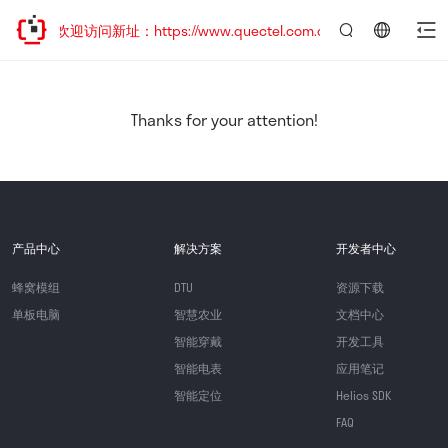
移，欢迎访问新址：https://www.quectel.com.cn
言：
简
体
中
Thanks for your attention!
文
产品中心
解决方案
开发者中心
蜂窝模组
DTU
资源下载
单板电脑
智慧农业
文档中心
智能穿戴
开发工具
智能电表
应用笔记
智能定位
Helios SDK
FAQ