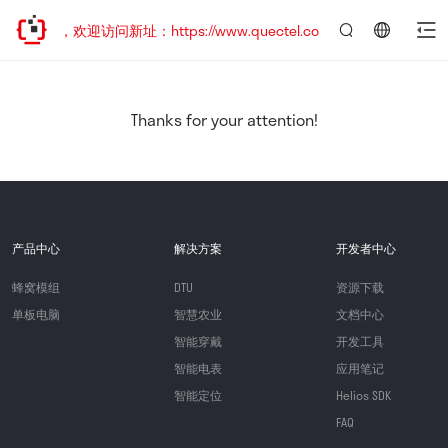
已迁移，欢迎访问新址：https://www.quectel.com.cn
言：
简
体
中
Thanks for your attention!
文
产品中心
解决方案
开发者中心
蜂窝模组
DTU
资源下载
单板电脑
智慧农业
文档中心
智能穿戴
开发工具
智能电表
应用笔记
智能定位
Helios SDK
FAQ