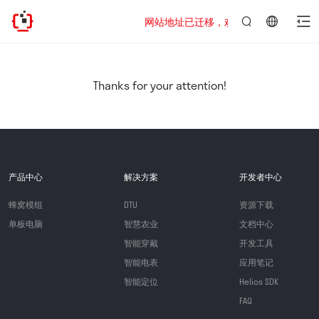
网站地址已迁移，欢迎访问新址：https://www
言：
简
体
中
Thanks for your attention!
文
产品中心
解决方案
开发者中心
蜂窝模组
DTU
资源下载
单板电脑
智慧农业
文档中心
智能穿戴
开发工具
智能电表
应用笔记
智能定位
Helios SDK
FAQ