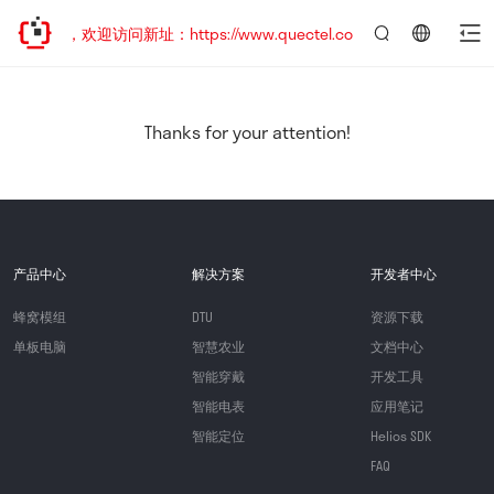
已迁移，欢迎访问新址：https://www.quectel.com.cn
言：
简
体
中
Thanks for your attention!
文
产品中心
解决方案
开发者中心
蜂窝模组
DTU
资源下载
单板电脑
智慧农业
文档中心
智能穿戴
开发工具
智能电表
应用笔记
智能定位
Helios SDK
FAQ