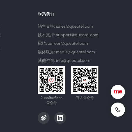
联系我们
议
销售支持: sales@quectel.com
策
技术支持: support@quectel.com
招聘: career@quectel.com
们
媒体联系: media@quectel.com
其他咨询: info@quectel.com
QuecDevZone
官方公众号
公众号