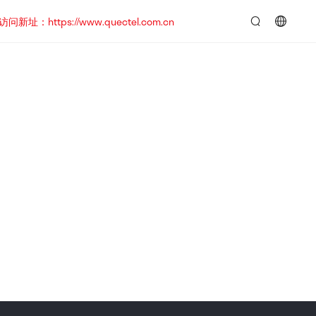
https://www.quectel.com.cn
言：
简
体
中
文