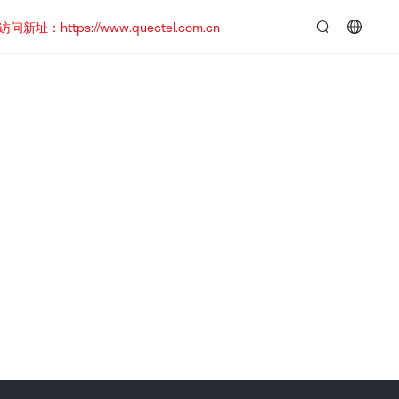
https://www.quectel.com.cn
言：
简
体
中
文