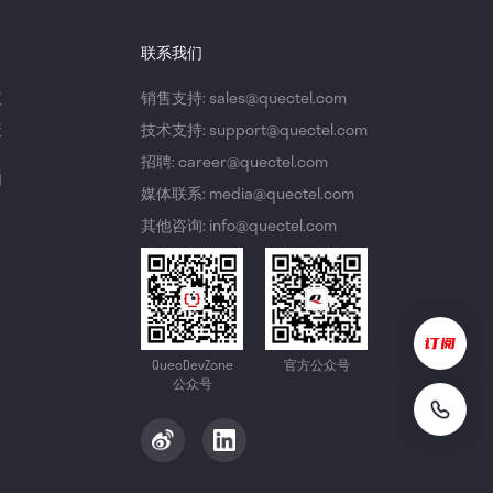
联系我们
议
销售支持: sales@quectel.com
策
技术支持: support@quectel.com
招聘: career@quectel.com
们
媒体联系: media@quectel.com
其他咨询: info@quectel.com
QuecDevZone
官方公众号
公众号